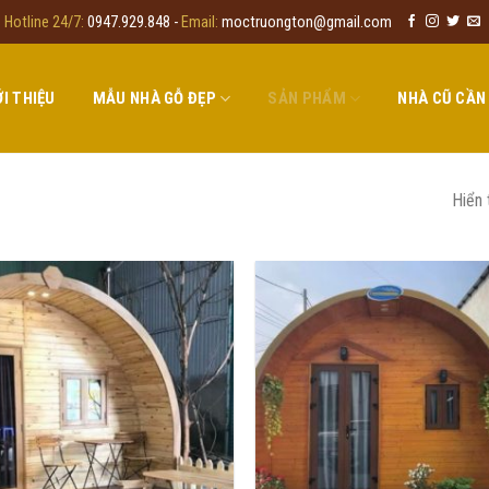
Hotline 24/7:
0947.929.848 -
Email:
moctruongton@gmail.com
ỚI THIỆU
MẪU NHÀ GỖ ĐẸP
SẢN PHẨM
NHÀ CŨ CẦN
Hiển 