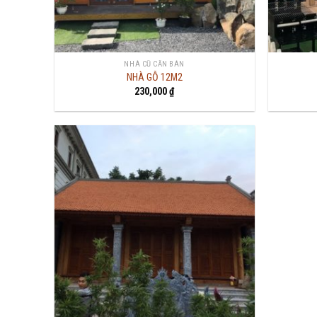
NHÀ CŨ CẦN BÁN
NHÀ GỖ 12M2
230,000
₫