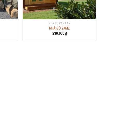
NHÀ CŨ CẦN BÁN
NHÀ GỖ 24M2
230,000
₫