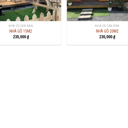
NHÀ CŨ CẦN BÁN
NHÀ CŨ CẦN BÁN
NHÀ GỖ 15M2
NHÀ GỖ 20M2
230,000
₫
230,000
₫