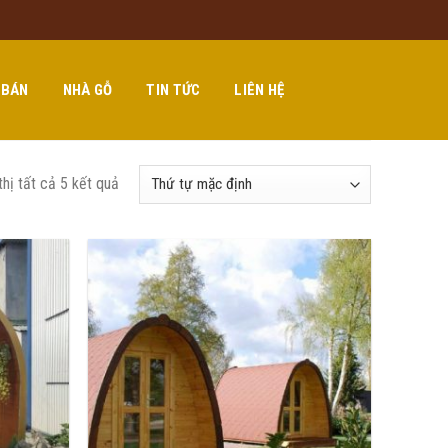
 BÁN
NHÀ GỖ
TIN TỨC
LIÊN HỆ
thị tất cả 5 kết quả