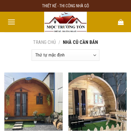
Skip
THIẾT KẾ - THI CÔNG NHÀ GỖ
to
content
TRANG CHỦ
/
NHÀ CŨ CẦN BÁN